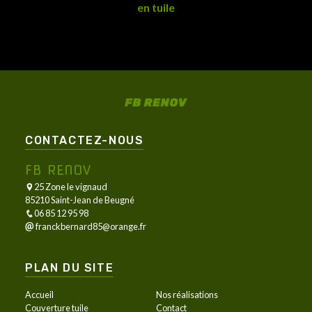
en tuile
CONTACTEZ-NOUS
FB RENOV
25 Zone le vignaud
85210 Saint-Jean de Beugné
06 85 12 95 98
franckbernard85@orange.fr
PLAN DU SITE
Accueil
Nos réalisations
Couverture tuile
Contact