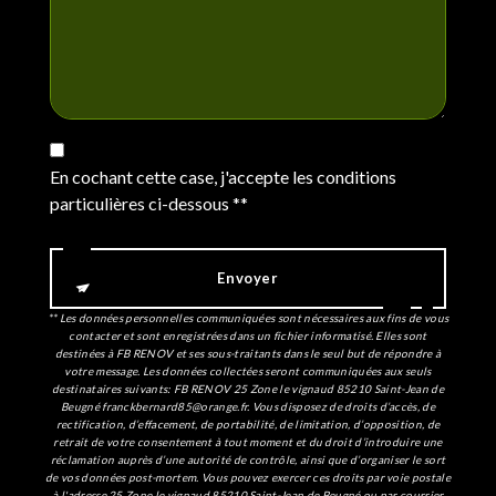
En cochant cette case, j'accepte les conditions
particulières ci-dessous **
Envoyer
** Les données personnelles communiquées sont nécessaires aux fins de vous
contacter et sont enregistrées dans un fichier informatisé. Elles sont
destinées à FB RENOV et ses sous-traitants dans le seul but de répondre à
votre message. Les données collectées seront communiquées aux seuls
destinataires suivants: FB RENOV 25 Zone le vignaud 85210 Saint-Jean de
Beugné franckbernard85@orange.fr. Vous disposez de droits d’accès, de
rectification, d’effacement, de portabilité, de limitation, d’opposition, de
retrait de votre consentement à tout moment et du droit d’introduire une
réclamation auprès d’une autorité de contrôle, ainsi que d’organiser le sort
de vos données post-mortem. Vous pouvez exercer ces droits par voie postale
à l'adresse 25 Zone le vignaud 85210 Saint-Jean de Beugné ou par courrier