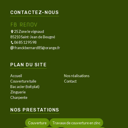
CONTACTEZ-NOUS
FB RENOV
25 Zone le vignaud
85210 Saint-Jean de Beugné
06 85 12 95 98
franckbernard85@orange.fr
PLAN DU SITE
Accueil
Nos réalisations
Couverture tuile
Contact
Bac acier (toit plat)
Zinguerie
Charpente
NOS PRESTATIONS
Couverture
Travaux de couverture en zinc