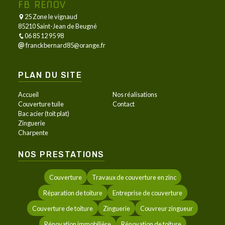
FB RENOV
25 Zone le vignaud
85210 Saint-Jean de Beugné
06 85 12 95 98
franckbernard85@orange.fr
PLAN DU SITE
Accueil
Nos réalisations
Couverture tuile
Contact
Bac acier (toit plat)
Zinguerie
Charpente
NOS PRESTATIONS
Couverture
Travaux de couverture en zinc
Réparation de toiture
Entreprise de couverture
Couverture de toiture
Zinguerie
Couvreur zingueur
Rénovation immobilière
Rénovation de toiture