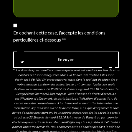
En cochant cette case, j'accepte les conditions
particulières ci-dessous **
Envoyer
** Les données personnelles communiquées sont nécessaires aux fins de vous
contacter et sont enregistrées dans un fichier informatisé. Elles sont
destinées à FB RENOV et ses sous-traitants dans le seul but de répondre à
votre message. Les données collectées seront communiquées aux seuls
destinataires suivants: FB RENOV 25 Zone le vignaud 85210 Saint-Jean de
Beugné franckbernard85@orange.fr. Vous disposez de droits d’accès, de
rectification, d’effacement, de portabilité, de limitation, d’opposition, de
retrait de votre consentement à tout moment et du droit d’introduire une
réclamation auprès d’une autorité de contrôle, ainsi que d’organiser le sort
de vos données post-mortem. Vous pouvez exercer ces droits par voie postale
à l'adresse 25 Zone le vignaud 85210 Saint-Jean de Beugné ou par courrier
électronique à l'adresse franckbernard85@orange.fr. Un justificatif d'identité
pourra vous être demandé. Nous conservons vos données pendant la période
de prise de contact puis pendant la durée de prescription légale aux fins